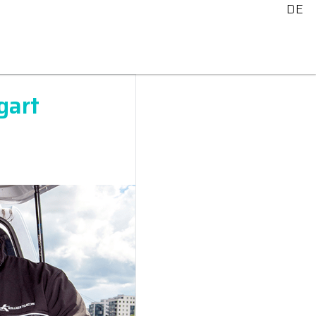
DE
gart