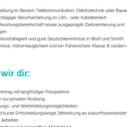
ldung im Bereich Telekommunikation, Elektrotechnik oder Bauwe
schlägiger Berufserfahrung im LWL- oder Kabelbereich
ortungsbereitschaft sowie ausgeprägte Zielorientierung und
gen
ionsfähigkeit und gute Deutschkenntnisse in Wort und Schrift
isse, Höhentauglichkeit und ein Führerschein Klasse B runden d
wir dir:
ertrag mit langfristiger Perspektive
h zur privaten Nutzung
lungs- und Weiterbildungsmöglichkeiten
nd kurze Entscheidungswege, Mitwirkung an zukunftsweisenden
 Arbeiten