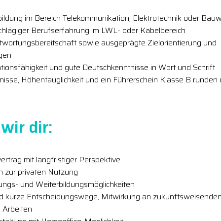
ldung im Bereich Telekommunikation, Elektrotechnik oder Bauwe
schlägiger Berufserfahrung im LWL- oder Kabelbereich
ortungsbereitschaft sowie ausgeprägte Zielorientierung und
gen
ionsfähigkeit und gute Deutschkenntnisse in Wort und Schrift
isse, Höhentauglichkeit und ein Führerschein Klasse B runden d
wir dir:
ertrag mit langfristiger Perspektive
h zur privaten Nutzung
lungs- und Weiterbildungsmöglichkeiten
nd kurze Entscheidungswege, Mitwirkung an zukunftsweisenden
 Arbeiten