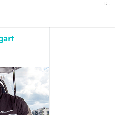
DE
gart