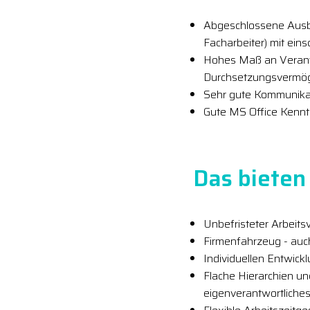
Abgeschlossene Ausbi
Facharbeiter) mit ein
Hohes Maß an Verantw
Durchsetzungsvermö
Sehr gute Kommunikat
Gute MS Office Kenntn
Das bieten 
Unbefristeter Arbeitsv
Firmenfahrzeug - auc
Individuellen Entwick
Flache Hierarchien u
eigenverantwortliches