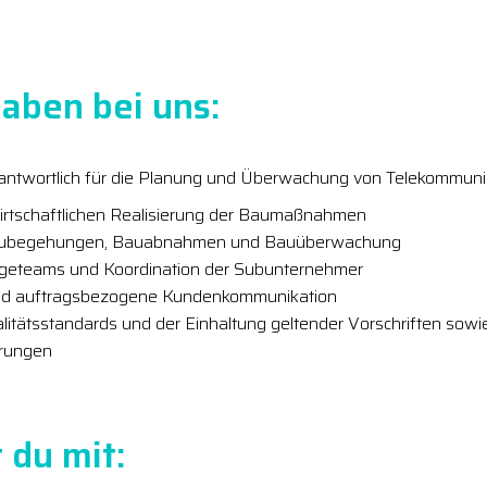
aben bei uns:
erantwortlich für die Planung und Überwachung von Telekommuni
wirtschaftlichen Realisierung der Baumaßnahmen
aubegehungen, Bauabnahmen und Bauüberwachung
geteams und Koordination der Subunternehmer
 und auftragsbezogene Kundenkommunikation
alitätsstandards und der Einhaltung geltender Vorschriften sowi
erungen
 du mit: