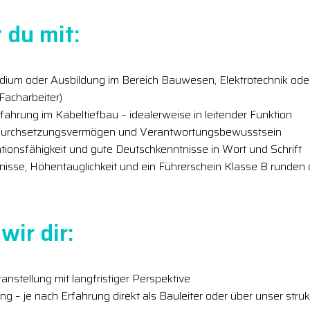
 du mit:
ium oder Ausbildung im Bereich Bauwesen, Elektrotechnik oder
 Facharbeiter)
fahrung im Kabeltiefbau – idealerweise in leitender Funktion
, Durchsetzungsvermögen und Verantwortungsbewusstsein
ionsfähigkeit und gute Deutschkenntnisse in Wort und Schrift
isse, Höhentauglichkeit und ein Führerschein Klasse B runden d
wir dir:
anstellung mit langfristiger Perspektive
ung – je nach Erfahrung direkt als Bauleiter oder über unser struk