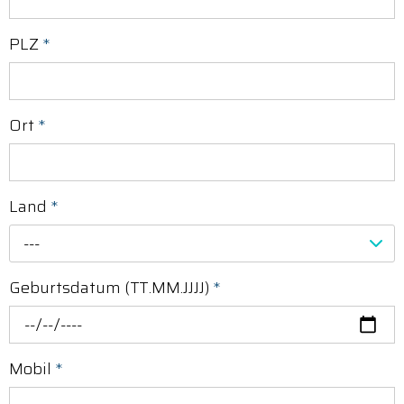
PLZ
*
Ort
*
Land
*
---
Geburtsdatum (TT.MM.JJJJ)
*
Mobil
*