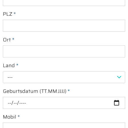
PLZ
*
Ort
*
Land
*
---
Geburtsdatum (TT.MM.JJJJ)
*
Mobil
*