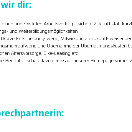
wir dir:
 einen unbefristeten Arbeitsvertrag – sichere Zukunft statt kurzf
ungs- und Weiterbildungsmöglichkeiten
nd kurze Entscheidungswege, Mitwirkung an zukunftsweisenden
ungsmehraufwand und Übernahme der Übernachtungskosten bei
ichen Altersvorsorge, Bike-Leasing etc.
che Benefits - schau dazu gerne auf unserer Homepage vorbei: 
rechpartnerin: