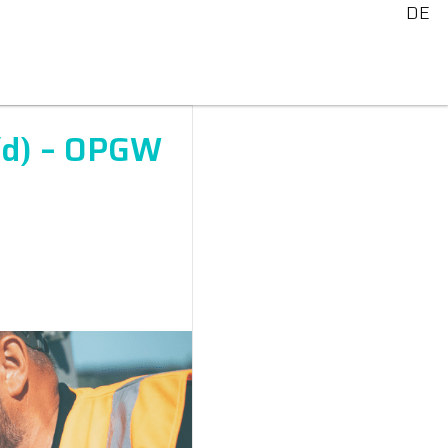
DE
/d) – OPGW