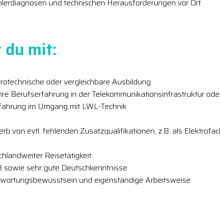
hlerdiagnosen und technischen Herausforderungen vor Ort
 du mit:
rotechnische oder vergleichbare Ausbildung
hre Berufserfahrung in der Telekommunikationsinfrastruktur ode
rfahrung im Umgang mit LWL-Technik
b von evtl. fehlenden Zusatzqualifikationen, z.B. als Elektrofac
chlandweiter Reisetätigkeit
B sowie sehr gute Deutschkenntnisse
twortungsbewusstsein und eigenständige Arbeitsweise