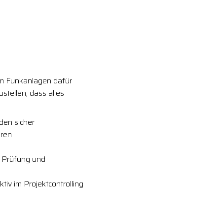
m Funkanlagen dafür
stellen, dass alles
den sicher
eren
e Prüfung und
tiv im Projektcontrolling