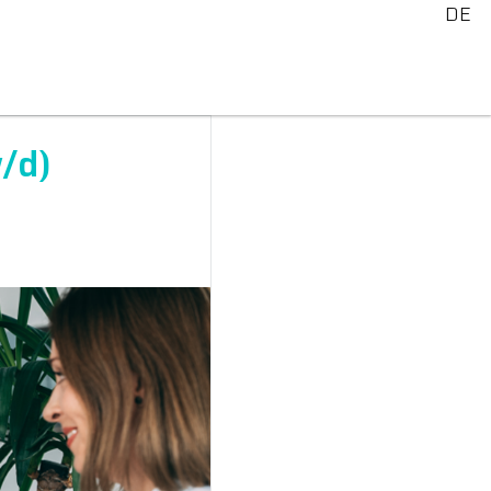
DE
/d)