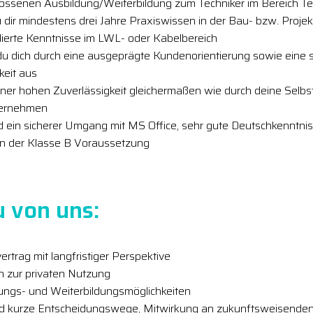
ossenen Ausbildung/Weiterbildung zum Techniker im Bereich T
u dir mindestens drei Jahre Praxiswissen in der Bau- bzw. Proje
dierte Kenntnisse im LWL- oder Kabelbereich
du dich durch eine ausgeprägte Kundenorientierung sowie eine 
eit aus
ner hohen Zuverlässigkeit gleichermaßen wie durch deine Selbstv
bernehmen
nd ein sicherer Umgang mit MS Office, sehr gute Deutschkenntnis
in der Klasse B Voraussetzung
u von uns:
ertrag mit langfristiger Perspektive
h zur privaten Nutzung
lungs- und Weiterbildungsmöglichkeiten
nd kurze Entscheidungswege, Mitwirkung an zukunftsweisenden