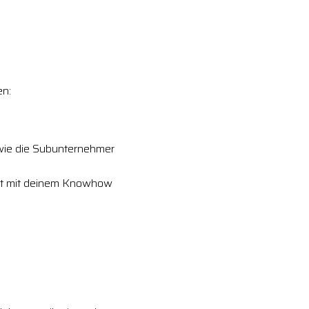
en:
owie die Subunternehmer
lst mit deinem Knowhow