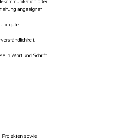
elekommunikation oder
ktleitung angeeignet
sehr gute
erständlichkeit,
se in Wort und Schrift
 Projekten sowie