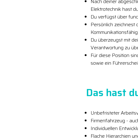
Nach deiner abgeschl
Elektrotechnik hast d
Du verfügst über fun
Persönlich zeichnest 
Kommunikationsfähigk
Du überzeugst mit dei
Verantwortung zu ü
Für diese Position si
sowie ein Führersche
Das hast d
Unbefristeter Arbeitsv
Firmenfahrzeug - auc
Individuellen Entwick
Flache Hierarchien u