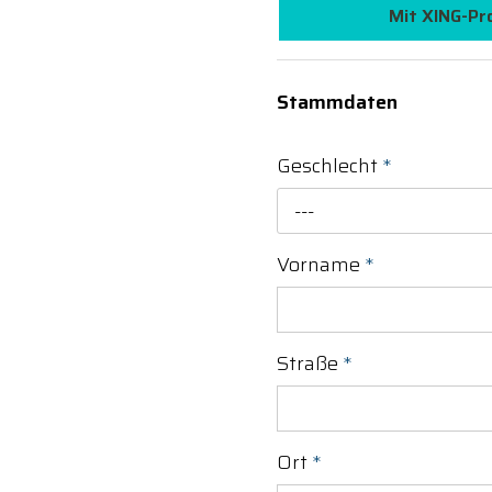
Mit XING-Pr
Stammdaten
Geschlecht
*
---
Vorname
*
Straße
*
Ort
*