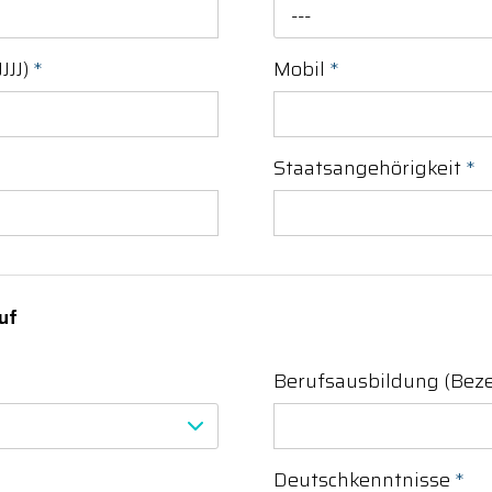
---
JJJ)
*
Mobil
*
Staatsangehörigkeit
*
uf
Berufsausbildung (Bez
Deutschkenntnisse
*