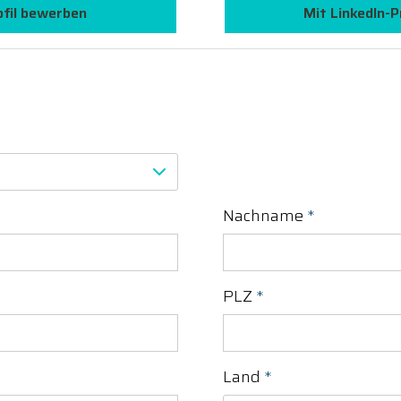
ofil bewerben
Mit LinkedIn-P
Nachname
*
PLZ
*
Land
*