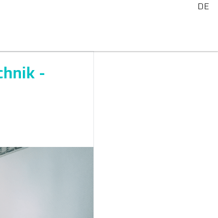
DE
chnik -