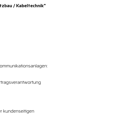
tzbau / Kabeltechnik"
ekommunikationsanlagen:
 Ertragsverantwortung
er kundenseitigen