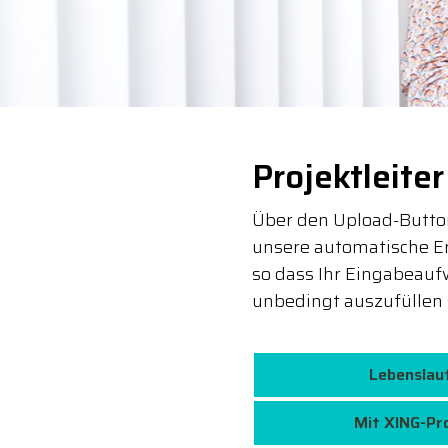
Projektleite
Über den Upload-Button
unsere automatische E
so dass Ihr Eingabeaufw
unbedingt auszufüllen 
Lebenslau
Mit XING-Pr