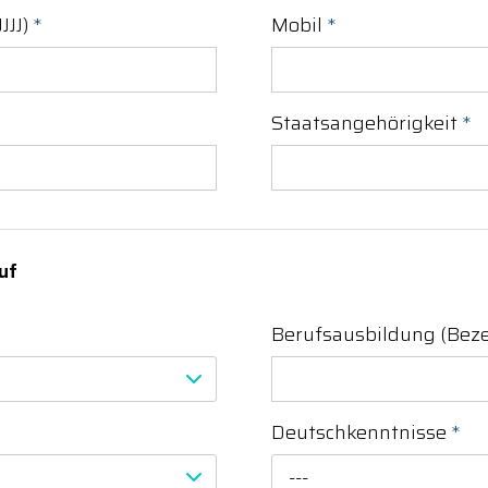
JJJ)
*
Mobil
*
Staatsangehörigkeit
*
uf
Berufsausbildung (Bez
Deutschkenntnisse
*
---