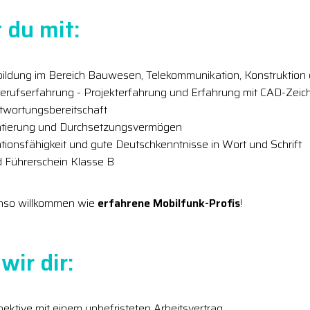
 du mit:
ldung im Bereich Bauwesen, Telekommunikation, Konstruktion o
erufserfahrung - Projekterfahrung und Erfahrung mit CAD-Zeich
wortungsbereitschaft
entierung und Durchsetzungsvermögen
ionsfähigkeit und gute Deutschkenntnisse in Wort und Schrift
d Führerschein Klasse B
nso willkommen wie
erfahrene Mobilfunk-Profis
!
wir dir:
pektive mit einem unbefristeten Arbeitsvertrag