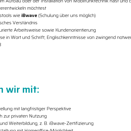
im Aufbau oder der Installation von Mobilfunktechnik hast und 
terentwickeln möchtest
stools wie
iBwave
(Schulung über uns möglich)
nisches Verständnis
turierte Arbeitsweise sowie Kundenorientierung
se in Wort und Schrift; Englischkenntnisse von zwingend notwe
B
 wir mit:
llung mit langfristiger Perspektive
h zur privaten Nutzung
und Weiterbildung, z. B. iBwave-Zertifizierung
estaltung mit Homeoffice-Möglichkeit