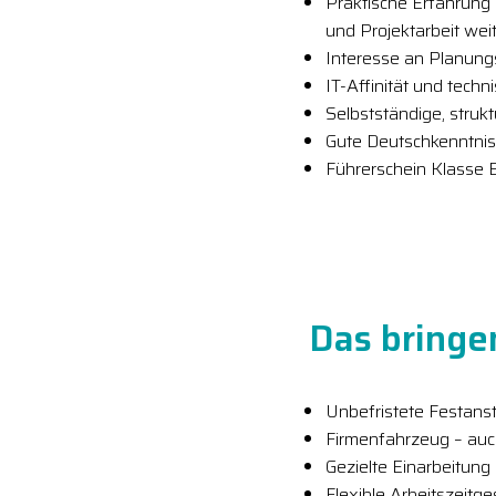
Praktische Erfahrung 
und Projektarbeit wei
Interesse an Planung
IT-Affinität und tech
Selbstständige, struk
Gute Deutschkenntnis
Führerschein Klasse 
Das bringen
Unbefristete Festanste
Firmenfahrzeug – auc
Gezielte Einarbeitung 
Flexible Arbeitszeitg