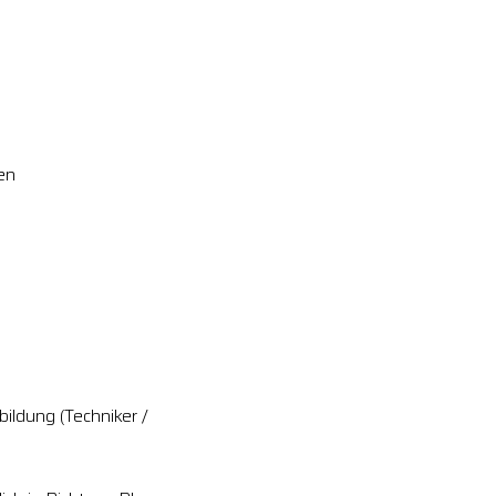
en
ildung (Techniker /