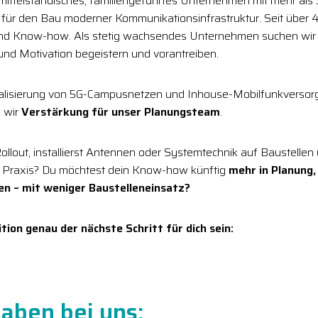
 mittelständisches, familiengeführtes Unternehmen mit mehr als
r für den Bau moderner Kommunikationsinfrastruktur. Seit über 4
und Know-how. Als stetig wachsendes Unternehmen suchen wir
 und Motivation begeistern und vorantreiben.
alisierung von 5G-Campusnetzen und Inhouse-Mobilfunkversor
 wir
Verstärkung für unser Planungsteam
.
Rollout, installierst Antennen oder Systemtechnik auf Baustellen
 Praxis? Du möchtest dein Know-how künftig
mehr in Planung,
en – mit weniger Baustelleneinsatz?
tion genau der nächste Schritt für dich sein:
aben bei uns: