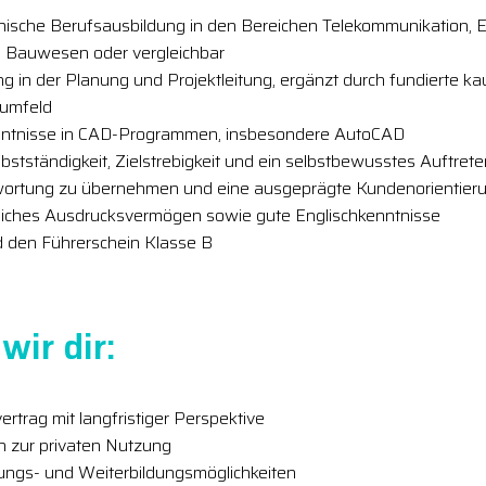
ische Berufsausbildung in den Bereichen Telekommunikation, El
, Bauwesen oder vergleichbar
 in der Planung und Projektleitung, ergänzt durch fundierte k
tumfeld
ntnisse in CAD-Programmen, insbesondere AutoCAD
stständigkeit, Zielstrebigkeit und ein selbstbewusstes Auftrete
twortung zu übernehmen und eine ausgeprägte Kundenorientier
hliches Ausdrucksvermögen sowie gute Englischkenntnisse
d den Führerschein Klasse B
wir dir:
ertrag mit langfristiger Perspektive
h zur privaten Nutzung
lungs- und Weiterbildungsmöglichkeiten