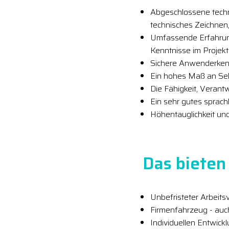
Abgeschlossene techn
technisches Zeichnen
Umfassende Erfahrung
Kenntnisse im Projek
Sichere Anwenderken
Ein hohes Maß an Selb
Die Fähigkeit, Veran
Ein sehr gutes sprac
Höhentauglichkeit un
Das bieten 
Unbefristeter Arbeitsv
Firmenfahrzeug - auc
Individuellen Entwick