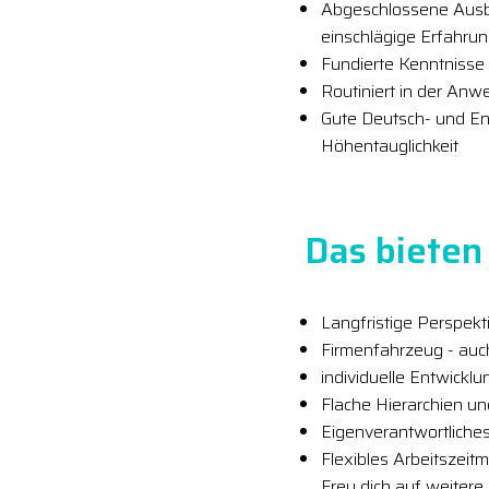
Abgeschlossene Ausbil
einschlägige Erfahru
Fundierte Kenntnisse
Routiniert in der An
Gute Deutsch- und En
Höhentauglichkeit
Das bieten 
Langfristige Perspekt
Firmenfahrzeug - auc
individuelle Entwickl
Flache Hierarchien u
Eigenverantwortliches
Flexibles Arbeitszeit
Freu dich auf weitere