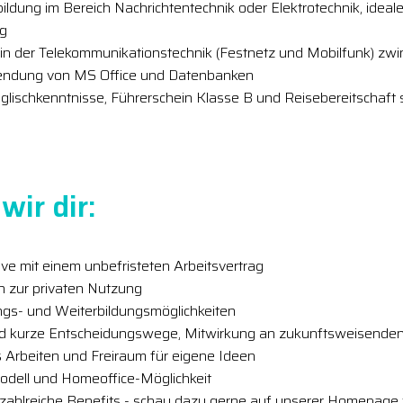
dung im Bereich Nachrichtentechnik oder Elektrotechnik, ideal
ng
 in der Telekommunikationstechnik (Festnetz und Mobilfunk) z
wendung von MS Office und Datenbanken
glischkenntnisse, Führerschein Klasse B und Reisebereitschaft
wir dir:
ive mit einem unbefristeten Arbeitsvertrag
h zur privaten Nutzung
ungs- und Weiterbildungsmöglichkeiten
nd kurze Entscheidungswege, Mitwirkung an zukunftsweisenden
 Arbeiten und Freiraum für eigene Ideen
modell und Homeoffice-Möglichkeit
 zahlreiche Benefits - schau dazu gerne auf unserer Homepage 