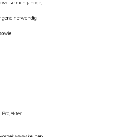
erweise mehrjährige,
wingend notwendig
 sowie
 Projekten
vorbei: www.kellner-