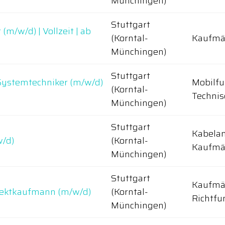
Münchingen)
Stuttgart
m/w/d) | Vollzeit | ab
(Korntal-
Kaufmä
Münchingen)
Stuttgart
Systemtechniker (m/w/d)
Mobilfu
(Korntal-
Technis
Münchingen)
Stuttgart
Kabela
w/d)
(Korntal-
Kaufmän
Münchingen)
Stuttgart
Kaufmän
ojektkaufmann (m/w/d)
(Korntal-
Richtfu
Münchingen)