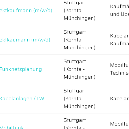
Stuttgart
Kaufmän
ojektkaufmann (m/w/d)
(Korntal-
und Üb
Münchingen)
Stuttgart
Kabela
ojektkaumann (m/w/d)
(Korntal-
Kaufmä
Münchingen)
Stuttgart
Mobilfu
) Funknetzplanung
(Korntal-
Technis
Münchingen)
Stuttgart
) Kabelanlagen / LWL
(Korntal-
Kabelan
Münchingen)
Stuttgart
Mobilfu
 Mobilfunk
(Korntal-