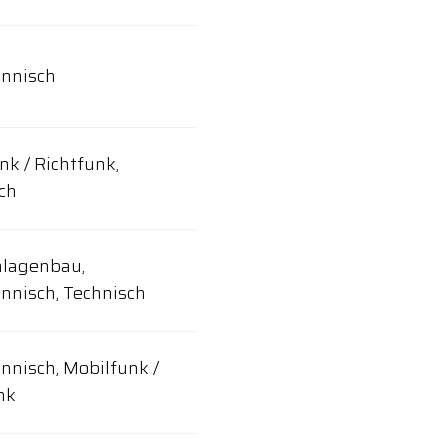
nnisch
nk / Richtfunk,
ch
nlagenbau,
nisch, Technisch
nisch, Mobilfunk /
nk