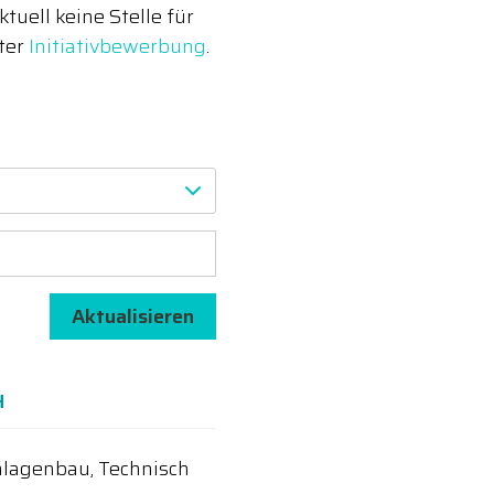
uell keine Stelle für
nter
Initiativbewerbung
.
Aktualisieren
H
lagenbau, Technisch