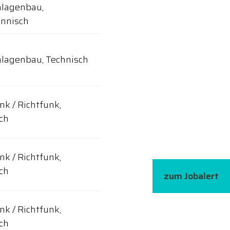
nlagenbau,
nnisch
lagenbau, Technisch
nk / Richtfunk,
ch
nk / Richtfunk,
ch
zum Jobalert
nk / Richtfunk,
ch