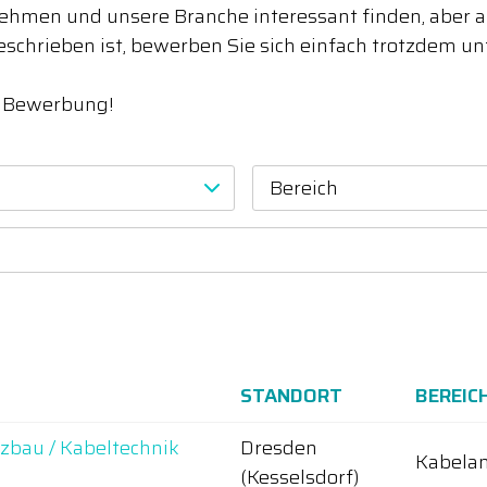
hmen und unsere Branche interessant finden, aber akt
eschrieben ist, bewerben Sie sich einfach trotzdem u
e Bewerbung!
Bereich
STANDORT
BEREIC
tzbau / Kabeltechnik
Dresden
Kabelan
(Kesselsdorf)