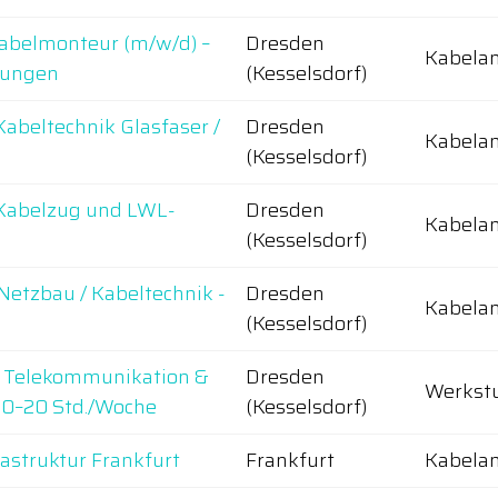
abelmonteur (m/w/d) –
Dresden
Kabelan
tungen
(Kesselsdorf)
abeltechnik Glasfaser /
Dresden
Kabelan
(Kesselsdorf)
 Kabelzug und LWL-
Dresden
Kabelan
(Kesselsdorf)
 Netzbau / Kabeltechnik -
Dresden
Kabelan
(Kesselsdorf)
 Telekommunikation &
Dresden
Werkst
 10–20 Std./Woche
(Kesselsdorf)
rastruktur Frankfurt
Frankfurt
Kabelan