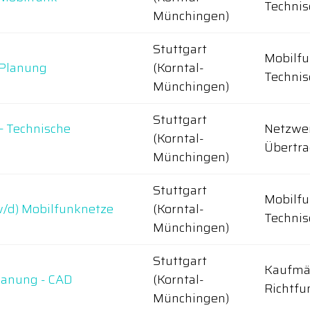
Technis
Münchingen)
Stuttgart
Mobilfu
 Planung
(Korntal-
Technis
Münchingen)
Stuttgart
 – Technische
Netzwe
(Korntal-
Übertr
Münchingen)
Stuttgart
Mobilfu
w/d) Mobilfunknetze
(Korntal-
Technis
Münchingen)
Stuttgart
Kaufmän
lanung - CAD
(Korntal-
Richtfu
Münchingen)