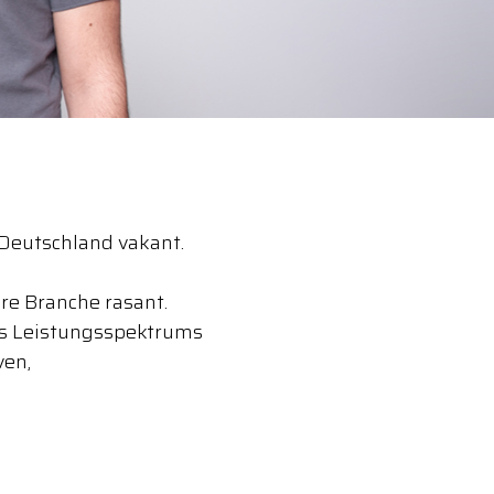
n Deutschland vakant.
re Branche rasant.
es Leistungsspektrums
ven,