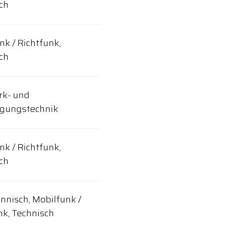
ch
nk / Richtfunk,
ch
rk- und
agungstechnik
nk / Richtfunk,
ch
nisch, Mobilfunk /
nk, Technisch