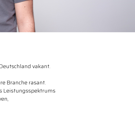
n Deutschland vakant.
re Branche rasant.
es Leistungsspektrums
ven,