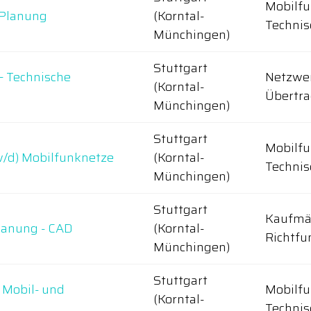
Mobilfu
 Planung
(Korntal-
Technis
Münchingen)
Stuttgart
 – Technische
Netzwe
(Korntal-
Übertr
Münchingen)
Stuttgart
Mobilfu
w/d) Mobilfunknetze
(Korntal-
Technis
Münchingen)
Stuttgart
Kaufmän
lanung - CAD
(Korntal-
Richtfu
Münchingen)
Stuttgart
 Mobil- und
Mobilfu
(Korntal-
Technis