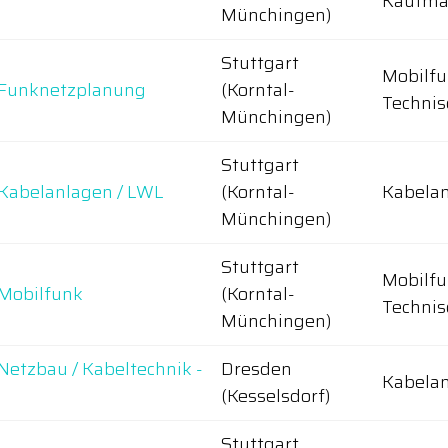
Kaufmä
Münchingen)
Stuttgart
Mobilfu
) Funknetzplanung
(Korntal-
Technis
Münchingen)
Stuttgart
) Kabelanlagen / LWL
(Korntal-
Kabelan
Münchingen)
Stuttgart
Mobilfu
 Mobilfunk
(Korntal-
Technis
Münchingen)
 Netzbau / Kabeltechnik -
Dresden
Kabelan
(Kesselsdorf)
Stuttgart