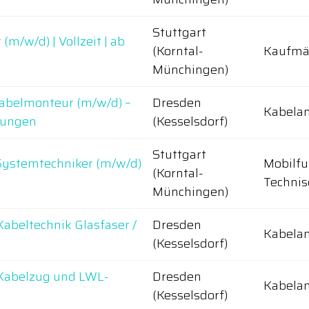
Stuttgart
m/w/d) | Vollzeit | ab
(Korntal-
Kaufmä
Münchingen)
abelmonteur (m/w/d) –
Dresden
Kabelan
tungen
(Kesselsdorf)
Stuttgart
Systemtechniker (m/w/d)
Mobilfu
(Korntal-
Technis
Münchingen)
abeltechnik Glasfaser /
Dresden
Kabelan
(Kesselsdorf)
 Kabelzug und LWL-
Dresden
Kabelan
(Kesselsdorf)