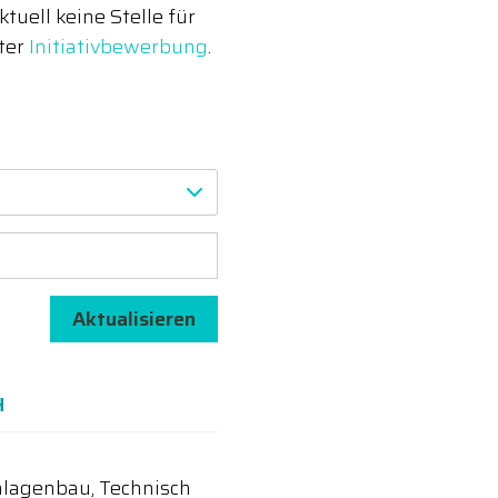
uell keine Stelle für
nter
Initiativbewerbung
.
Aktualisieren
H
lagenbau, Technisch