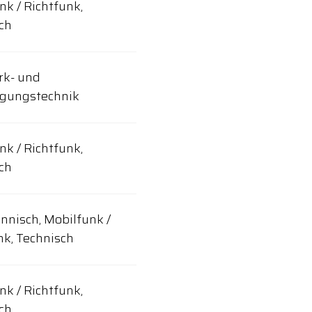
nk / Richtfunk,
ch
rk- und
agungstechnik
nk / Richtfunk,
ch
nisch, Mobilfunk /
nk, Technisch
nk / Richtfunk,
ch