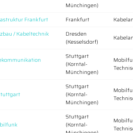
Münchingen)
rastruktur Frankfurt
Frankfurt
Kabelan
tzbau / Kabeltechnik
Dresden
Kabelan
(Kesselsdorf)
Stuttgart
elekommunikation
Mobilfu
(Korntal-
Technis
Münchingen)
Stuttgart
Mobilfu
tuttgart
(Korntal-
Technis
Münchingen)
Stuttgart
Mobilfu
bilfunk
(Korntal-
Technis
Münchingen)