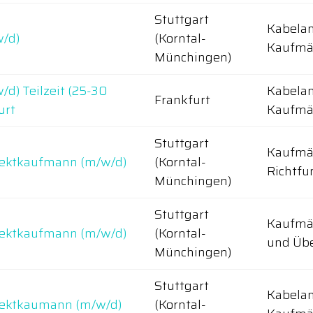
Stuttgart
Kabela
w/d)
(Korntal-
Kaufmän
Münchingen)
/d) Teilzeit (25-30
Kabela
Frankfurt
urt
Kaufmä
Stuttgart
Kaufmän
ojektkaufmann (m/w/d)
(Korntal-
Richtfu
Münchingen)
Stuttgart
Kaufmän
ojektkaufmann (m/w/d)
(Korntal-
und Üb
Münchingen)
Stuttgart
Kabela
ojektkaumann (m/w/d)
(Korntal-