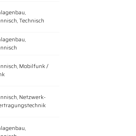
nlagenbau,
nisch, Technisch
nlagenbau,
nnisch
nisch, Mobilfunk /
nk
nisch, Netzwerk-
ertragungstechnik
nlagenbau,