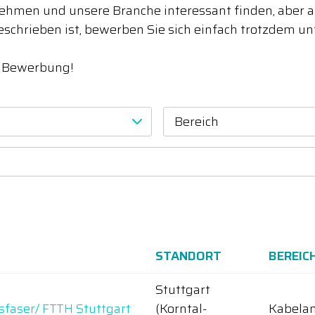
hmen und unsere Branche interessant finden, aber akt
eschrieben ist, bewerben Sie sich einfach trotzdem u
e Bewerbung!
Bereich
STANDORT
BEREIC
Stuttgart
sfaser/ FTTH Stuttgart
(Korntal-
Kabelan