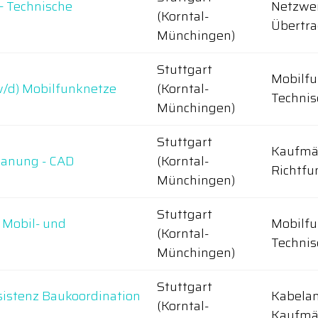
 – Technische
Netzwe
(Korntal-
Übertr
Münchingen)
Stuttgart
Mobilfu
w/d) Mobilfunknetze
(Korntal-
Technis
Münchingen)
Stuttgart
Kaufmän
lanung - CAD
(Korntal-
Richtfu
Münchingen)
Stuttgart
 Mobil- und
Mobilfu
(Korntal-
Technis
Münchingen)
Stuttgart
sistenz Baukoordination
Kabela
(Korntal-
Kaufmän