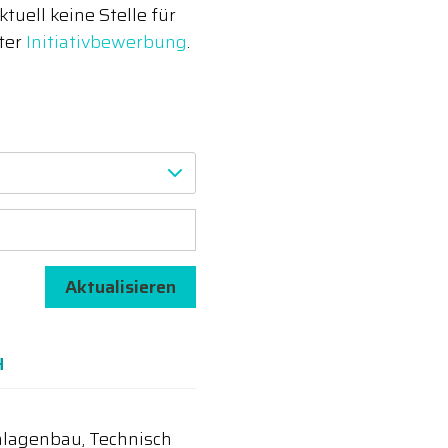
uell keine Stelle für
nter
Initiativbewerbung
.
Aktualisieren
H
lagenbau, Technisch