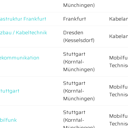
Münchingen)
rastruktur Frankfurt
Frankfurt
Kabelan
tzbau / Kabeltechnik
Dresden
Kabelan
(Kesselsdorf)
Stuttgart
elekommunikation
Mobilfu
(Korntal-
Technis
Münchingen)
Stuttgart
Mobilfu
tuttgart
(Korntal-
Technis
Münchingen)
Stuttgart
Mobilfu
bilfunk
(Korntal-
Technis
Münchingen)