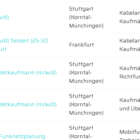
Stuttgart
Kabela
w/d)
(Korntal-
Kaufmän
Münchingen)
/d) Teilzeit (25-30
Kabela
Frankfurt
urt
Kaufmä
Stuttgart
Kaufmän
ojektkaufmann (m/w/d)
(Korntal-
Richtfu
Münchingen)
Stuttgart
Kaufmän
ojektkaufmann (m/w/d)
(Korntal-
und Üb
Münchingen)
Stuttgart
Mobilfu
) Funknetzplanung
(Korntal-