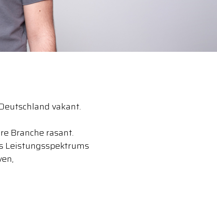
n Deutschland vakant.
re Branche rasant.
es Leistungsspektrums
ven,