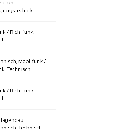
rk- und
agungstechnik
nk / Richtfunk,
ch
nisch, Mobilfunk /
nk, Technisch
nk / Richtfunk,
ch
nlagenbau,
nisch, Technisch