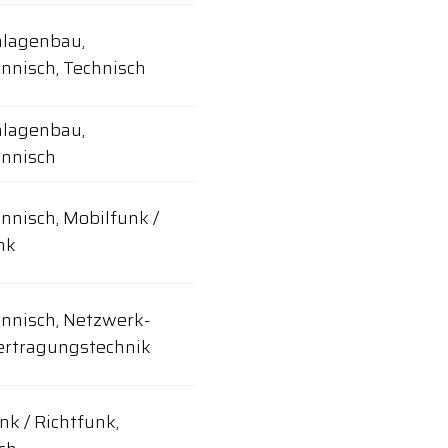
nlagenbau,
nisch, Technisch
nlagenbau,
nnisch
nisch, Mobilfunk /
nk
nisch, Netzwerk-
ertragungstechnik
nk / Richtfunk,