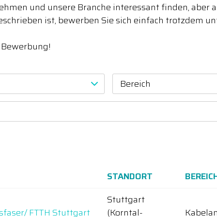
hmen und unsere Branche interessant finden, aber akt
eschrieben ist, bewerben Sie sich einfach trotzdem u
e Bewerbung!
Bereich
STANDORT
BEREIC
Stuttgart
sfaser/ FTTH Stuttgart
(Korntal-
Kabelan