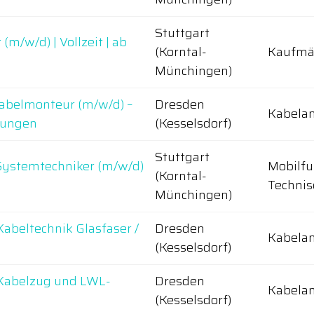
Stuttgart
m/w/d) | Vollzeit | ab
(Korntal-
Kaufmä
Münchingen)
abelmonteur (m/w/d) –
Dresden
Kabelan
tungen
(Kesselsdorf)
Stuttgart
Systemtechniker (m/w/d)
Mobilfu
(Korntal-
Technis
Münchingen)
abeltechnik Glasfaser /
Dresden
Kabelan
(Kesselsdorf)
 Kabelzug und LWL-
Dresden
Kabelan
(Kesselsdorf)