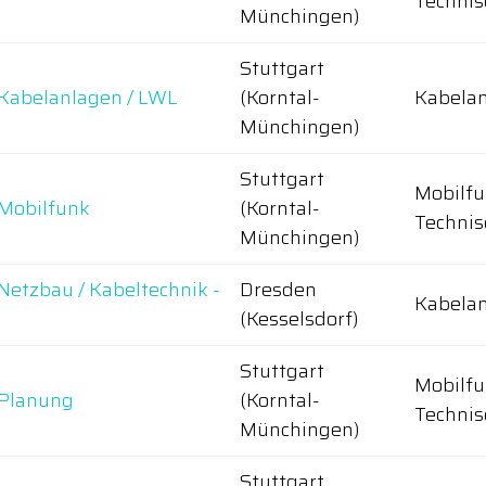
Technis
Münchingen)
Stuttgart
) Kabelanlagen / LWL
(Korntal-
Kabelan
Münchingen)
Stuttgart
Mobilfu
 Mobilfunk
(Korntal-
Technis
Münchingen)
 Netzbau / Kabeltechnik -
Dresden
Kabelan
(Kesselsdorf)
Stuttgart
Mobilfu
 Planung
(Korntal-
Technis
Münchingen)
Stuttgart